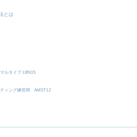
法とは
ルタイプ LBN15
ィング練習用 AMST12