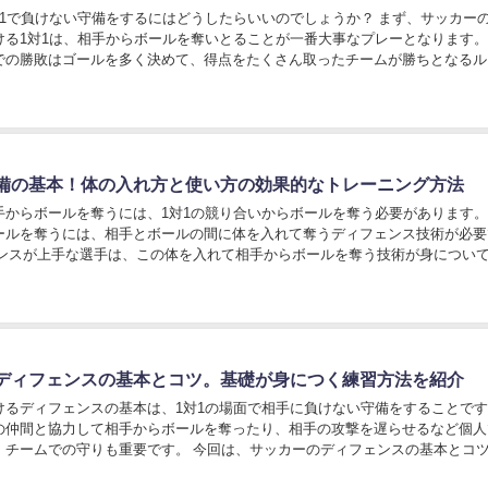
対1で負けない守備をするにはどうしたらいいのでしょうか？ まず、サッカー
ける1対1は、相手からボールを奪いとることが一番大事なプレーとなります。
での勝敗はゴールを多く決めて、得点をたくさん取ったチームが勝ちとなるル
め、サッカーでは1対1で相手からボールを...
備の基本！体の入れ方と使い方の効果的なトレーニング方法
手からボールを奪うには、1対1の競り合いからボールを奪う必要があります。
ールを奪うには、相手とボールの間に体を入れて奪うディフェンス技術が必要
ェンスが上手な選手は、この体を入れて相手からボールを奪う技術が身につい
ボールを奪うことができるのです。このディフェ...
ディフェンスの基本とコツ。基礎が身につく練習方法を紹介
けるディフェンスの基本は、1対1の場面で相手に負けない守備をすることです
の仲間と協力して相手からボールを奪ったり、相手の攻撃を遅らせるなど個人
、チームでの守りも重要です。 今回は、サッカーのディフェンスの基本とコ
きたいと思います。ディフェンスの練習メニュ...