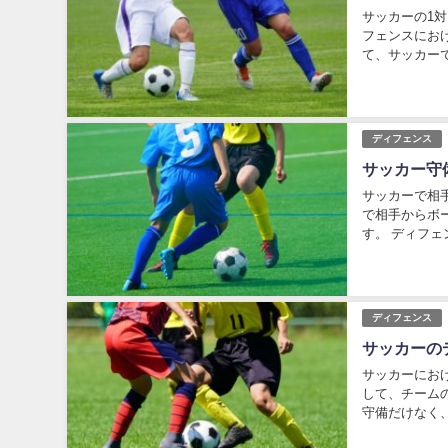
サッカーの1
フェンスにお
て、サッカー
です。 そのた
ディフェンス
サッカー守
サッカーで相
で相手からボ
す。 ディフ
ため、相手から
ディフェンス
サッカーの
サッカーにお
して、チーム
守備だけなく
いて解説してい