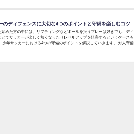
ーのディフェンスに大切な4つのポイントと守備を楽しむコツ
を始めた方の中には、リフティングなどボールを扱うプレーは好きでも、ディ
ことでサッカーが楽しく無くなったりレベルアップを阻害するというケースも
、少年サッカーにおける4つの守備のポイントを解説していきます。 対人守備
ンディフェンス マンマーク 人を守る、ゴー...