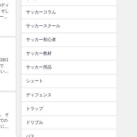
のディ
 そし
サッカーコラム
ール
サッカースクール
サッカー初心者
サッカー教材
1対1
で
サッカー用品
ている
シュート
ディフェンス
トラップ
。 そ
での
ドリブル
ツにつ
パス